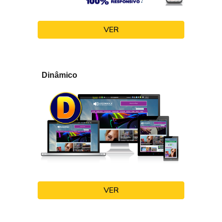
VER
Dinâmico
VER